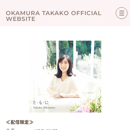
Skip
to
OKAMURA TAKAKO OFFICIAL
content
WEBSITE
≪配信限定≫