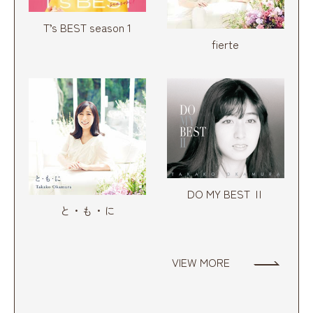
T’s BEST season 1
fierte
DO MY BEST Ⅱ
と・も・に
VIEW MORE