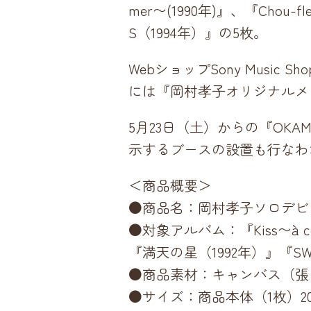
mer〜(1990年)』、『Chou-
S（1994年）』の5枚。
WebショップSony Mus
には『岡村孝子オリジナルメ
5月23日（土）からの『OKAMU
示するブースの設置も行なわ
＜商品概要＞
●商品名：岡村孝子ソロデビ
●対象アルバム：『Kiss〜à côté
『満天の星（1992年）』『SWE
●商品素材：キャンバス（張
●サイズ：商品本体（1枚）20c